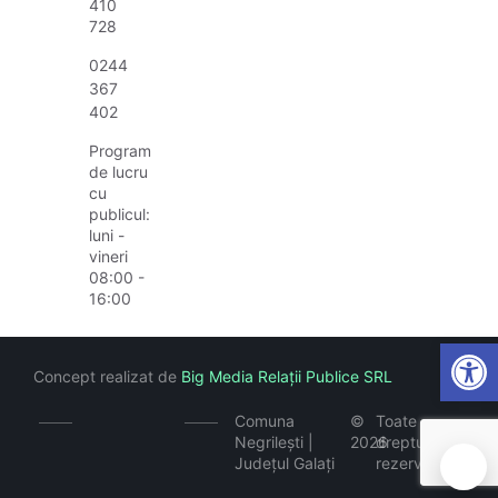
410
728
0244
367
402
Program
de lucru
cu
publicul:
luni -
vineri
08:00 -
16:00
Open
Concept realizat de
Big Media Relații Publice SRL
Comuna
©
Toate
Negrilești |
2026
drepturile
Județul Galați
rezervate
🍪