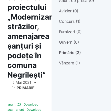
Anunț de presă (0)
proiectului
Avizier (0)
„Modernizarea
Concurs (1)
străzilor,
Furnizori (0)
amenajarea
Guvern (0)
șanțuri și
Primărie (2)
podețe în
Vânzare (1)
comuna
Negrilești”
5 Mai 2021
în
PRIMĂRIE
anunt (2)
Download
scan_anunt
Download