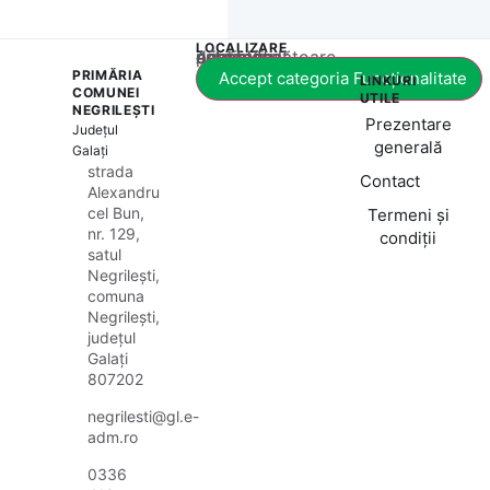
LOCALIZARE
Acest conținut este blocat până când acceptați categoria corespunzătoare de cookie-uri.
PRIMĂRIA
Accept categoria Funcționalitate
LINKURI
COMUNEI
UTILE
NEGRILEȘTI
Prezentare
Județul
generală
Galați
strada
Contact
Alexandru
cel Bun,
Termeni și
nr. 129,
condiții
satul
Negrilești,
comuna
Negrilești,
județul
Galați
807202
negrilesti@gl.e-
adm.ro
0336