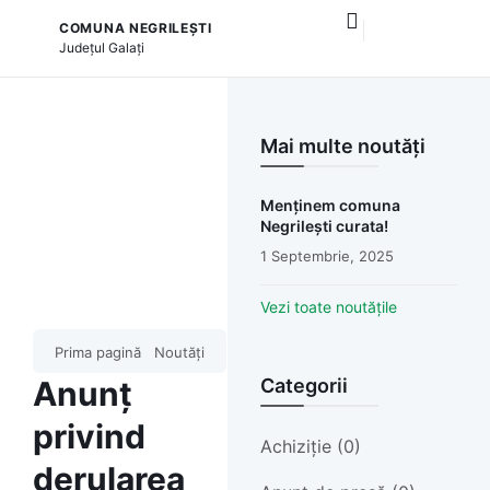
COMUNA NEGRILEȘTI
și serviciile publice
Județul
Galați
Mai multe noutăți
Menținem comuna
Negrilești curata!
1 Septembrie, 2025
Vezi toate noutățile
Prima pagină
Noutăți
Anunț
Categorii
privind
Achiziție (0)
derularea