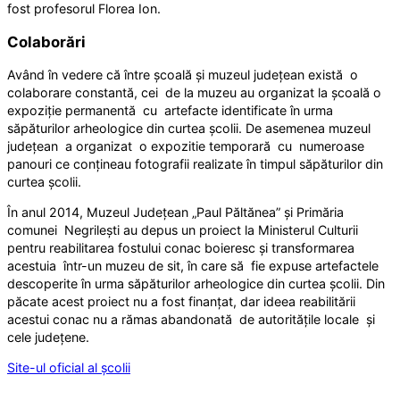
fost profesorul Florea Ion.
Colaborări
Având în vedere că între școală și muzeul județean există o
colaborare constantă, cei de la muzeu au organizat la școală o
expoziție permanentă cu artefacte identificate în urma
săpăturilor arheologice din curtea școlii. De asemenea muzeul
județean a organizat o expozitie temporară cu numeroase
panouri ce conțineau fotografii realizate în timpul săpăturilor din
curtea școlii.
În anul 2014, Muzeul Județean „Paul Păltănea” și Primăria
comunei Negrilești au depus un proiect la Ministerul Culturii
pentru reabilitarea fostului conac boieresc și transformarea
acestuia într-un muzeu de sit, în care să fie expuse artefactele
descoperite în urma săpăturilor arheologice din curtea școlii. Din
păcate acest proiect nu a fost finanțat, dar ideea reabilitării
acestui conac nu a rămas abandonată de autoritățile locale și
cele județene.
Site-ul oficial al școlii