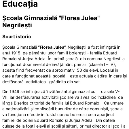
Educația
Școala Gimnazială "Florea Julea"
Negrilești
Scurt istoric
Şcoala Gimnazială
“Florea Julea”,
Negrileşti a fost înfiinţată în
anul 1915, pe pământul unor familii boiereşti – familia Eduard
Romalo şi Jurjea Adela. În primă școală din comuna Negrilești a
funcționat doar nivelul de învățământ primar (clasele I – IV),
acesta fiind frecventat de aproximativ 50 de elevi. Localul în
care a funcționat această școală, este actuala clădire în care își
desfășoară activitatea grădinița din sat.
Din 1949 se înfiinţează învățământul gimnazial cu clasele V-
VII, iar desfășurarea activității școlare va avea loc înclădirea de
lângă Biserica ctitorită de familia lui Eduard Romalo. Ca urmare
a naționalizării și confiscării bunurilor de către comuniști, școala
va funcționa efectiv în fostul conac boieresc ce a aparținut
familiei de boieri Eduard Romalo și Jurjea Adela. Din datele
culese de la foștii elevii ai școlii și săteni, primul director al școlii a