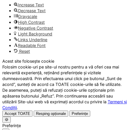
Increase Text
Decrease Text
Grayscale
High Contrast
Negative Contrast
Light Background
Links Underline
Readable Font
Reset
Acest site folosește cookie
Folosim cookie-uri pe site-ul nostru pentru a vă oferi cea mai
relevantă experiență, reținând preferințele și vizitele
dumneavoastră. Prin efectuarea unui click pe butonul „Sunt de
acord”, sunteți de acord ca TOATE cookie-urile să fie utilizate.
De asemenea, puteți să refuzați cookie-urile opționale prin
apăsarea butonului „Refuz”. Prin continuarea accesării sau
utilizării Site-ului web vă exprimați acordul cu privire la
Termeni și
Condiții
.
Accept TOATE
Resping opționale
Preferințe
🍪
Preferințe