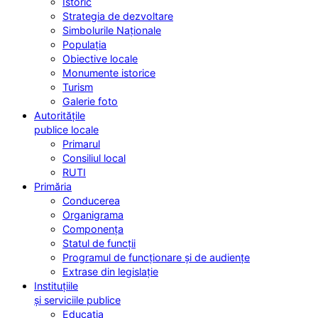
Istoric
Strategia de dezvoltare
Simbolurile Naționale
Populația
Obiective locale
Monumente istorice
Turism
Galerie foto
Autoritățile
publice locale
Primarul
Consiliul local
RUTI
Primăria
Conducerea
Organigrama
Componența
Statul de funcții
Programul de funcționare și de audiențe
Extrase din legislație
Instituțiile
și serviciile publice
Educația