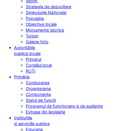
Istoric
Strategia de dezvoltare
Simbolurile Naționale
Populația
Obiective locale
Monumente istorice
Turism
Galerie foto
Autoritățile
publice locale
Primarul
Consiliul local
RUTI
Primăria
Conducerea
Organigrama
Componența
Statul de funcții
Programul de funcționare și de audiențe
Extrase din legislație
Instituțiile
și serviciile publice
Educația