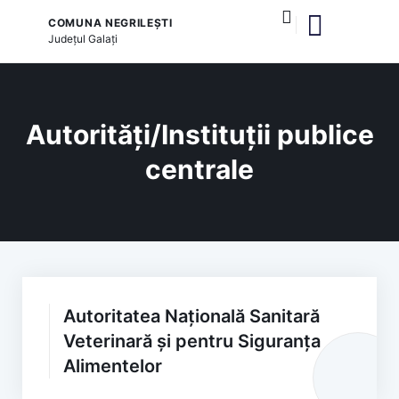
COMUNA NEGRILEȘTI
Județul
Galați
și serviciile publice
Autorități/Instituții publice
centrale
Autoritatea Națională Sanitară
Veterinară și pentru Siguranța
Alimentelor