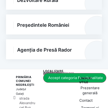
Dezvoltare Rurală
Președintele României
Agenția de Presă Rador
LOCALIZARE
Acest conținut este blocat până când acceptați categoria corespunzătoare de cookie-uri.
PRIMĂRIA
Accept categoria Funcționalitate
LINKURI
COMUNEI
UTILE
NEGRILEȘTI
Prezentare
Județul
generală
Galați
strada
Contact
Alexandru
cel Bun,
Termeni și