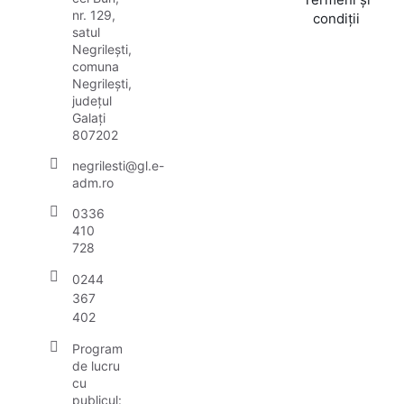
nr. 129,
condiții
satul
Negrilești,
comuna
Negrilești,
județul
Galați
807202
negrilesti@gl.e-
adm.ro
0336
410
728
0244
367
402
Program
de lucru
cu
publicul: