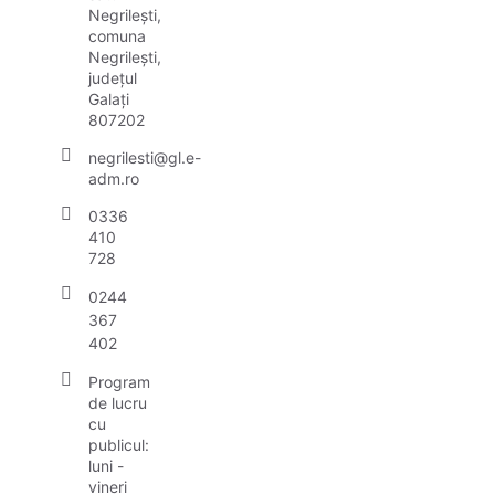
Negrilești,
comuna
Negrilești,
județul
Galați
807202
negrilesti@gl.e-
adm.ro
0336
410
728
0244
367
402
Program
de lucru
cu
publicul:
luni -
vineri