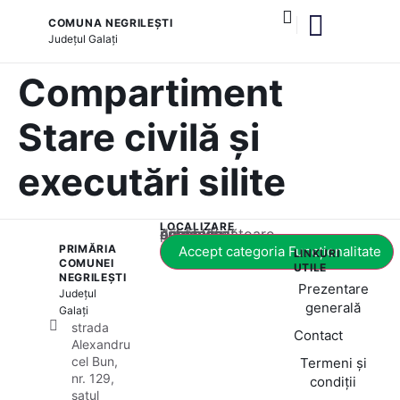
COMUNA NEGRILEȘTI
Județul
Galați
și serviciile publice
Compartiment
Stare civilă și
executări silite
LOCALIZARE
Acest conținut este blocat până când acceptați categoria corespunzătoare de cookie-uri.
PRIMĂRIA
Accept categoria Funcționalitate
LINKURI
COMUNEI
UTILE
NEGRILEȘTI
Prezentare
Județul
generală
Galați
strada
Contact
Alexandru
cel Bun,
Termeni și
nr. 129,
condiții
satul