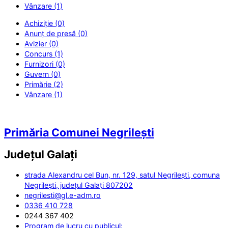
Vânzare (1)
Achiziție (0)
Anunț de presă (0)
Avizier (0)
Concurs (1)
Furnizori (0)
Guvern (0)
Primărie (2)
Vânzare (1)
Primăria Comunei Negrilești
Județul
Galați
strada Alexandru cel Bun, nr. 129, satul Negrilești, comuna
Negrilești, județul Galați 807202
negrilesti@gl.e-adm.ro
0336 410 728
0244 367 402
Program de lucru cu publicul: