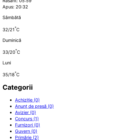
Răsărit: 05:59
Apus: 20:32
Sâmbătă
°
32/21
C
Duminică
°
33/20
C
Luni
°
35/18
C
Categorii
Achiziție (0)
Anunț de presă (0)
Avizier (0)
Concurs (1)
Furnizori (0)
Guvern (0)
Primărie (2)