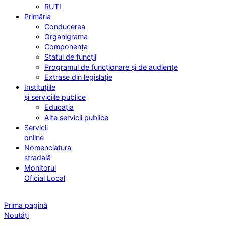
RUTI
Primăria
Conducerea
Organigrama
Componența
Statul de funcții
Programul de funcționare și de audiențe
Extrase din legislație
Instituțiile
și serviciile publice
Educația
Alte servicii publice
Servicii
online
Nomenclatura
stradală
Monitorul
Oficial Local
Prima pagină
Noutăți