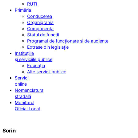
RUTI
Primăria
Conducerea
Organigrama
Componența
Statul de funcții
Programul de funcționare și de audiențe
Extrase din legislație
Instituțiile
și serviciile publice
Educația
Alte servicii publice
Servicii
online
Nomenclatura
stradală
Monitorul
Oficial Local
Sorin