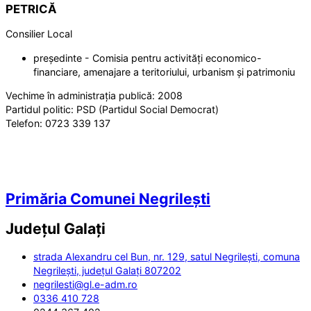
PETRICĂ
Consilier Local
președinte - Comisia pentru activități economico-
financiare, amenajare a teritoriului, urbanism și patrimoniu
Vechime în administrația publică:
2008
Partidul politic:
PSD (Partidul Social Democrat)
Telefon:
0723 339 137
Primăria Comunei Negrilești
Județul
Galați
strada Alexandru cel Bun, nr. 129, satul Negrilești, comuna
Negrilești, județul Galați 807202
negrilesti@gl.e-adm.ro
0336 410 728