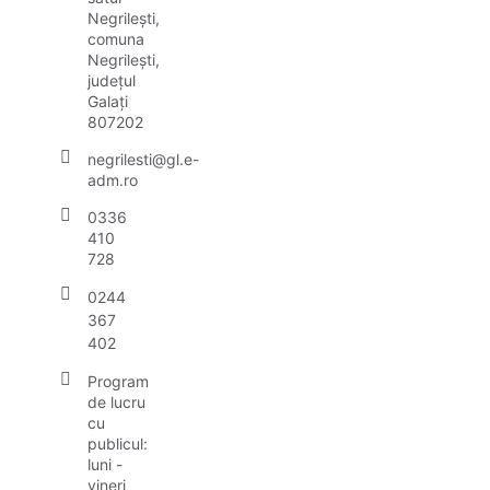
Negrilești,
comuna
Negrilești,
județul
Galați
807202
negrilesti@gl.e-
adm.ro
0336
410
728
0244
367
402
Program
de lucru
cu
publicul:
luni -
vineri