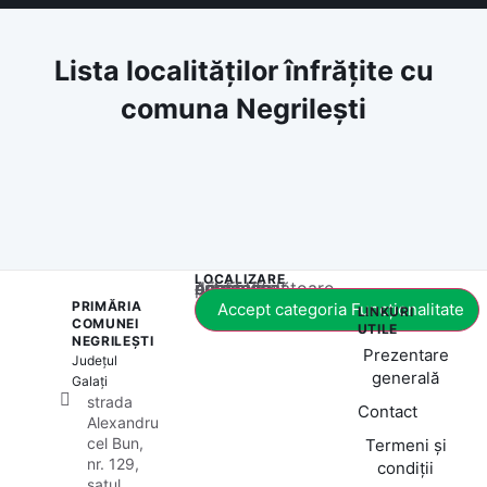
Lista localităților înfrățite cu
comuna Negrilești
LOCALIZARE
Acest conținut este blocat până când acceptați categoria corespunzătoare de cookie-uri.
PRIMĂRIA
Accept categoria Funcționalitate
LINKURI
COMUNEI
UTILE
NEGRILEȘTI
Prezentare
Județul
generală
Galați
strada
Contact
Alexandru
cel Bun,
Termeni și
nr. 129,
condiții
satul