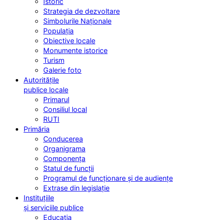
Istoric
Strategia de dezvoltare
Simbolurile Naționale
Populația
Obiective locale
Monumente istorice
Turism
Galerie foto
Autoritățile
publice locale
Primarul
Consiliul local
RUTI
Primăria
Conducerea
Organigrama
Componența
Statul de funcții
Programul de funcționare și de audiențe
Extrase din legislație
Instituțiile
și serviciile publice
Educația