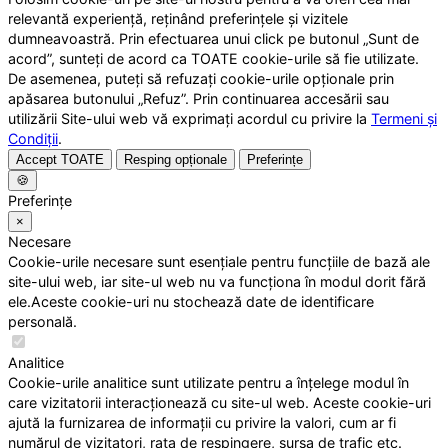
relevantă experiență, reținând preferințele și vizitele
dumneavoastră. Prin efectuarea unui click pe butonul „Sunt de
acord”, sunteți de acord ca TOATE cookie-urile să fie utilizate.
De asemenea, puteți să refuzați cookie-urile opționale prin
apăsarea butonului „Refuz”. Prin continuarea accesării sau
utilizării Site-ului web vă exprimați acordul cu privire la
Termeni și
Condiții
.
Accept TOATE
Resping opționale
Preferințe
🍪
Preferințe
×
Necesare
Cookie-urile necesare sunt esențiale pentru funcțiile de bază ale
site-ului web, iar site-ul web nu va funcționa în modul dorit fără
ele.Aceste cookie-uri nu stochează date de identificare
personală.
Analitice
Cookie-urile analitice sunt utilizate pentru a înțelege modul în
care vizitatorii interacționează cu site-ul web. Aceste cookie-uri
ajută la furnizarea de informații cu privire la valori, cum ar fi
numărul de vizitatori, rata de respingere, sursa de trafic etc.