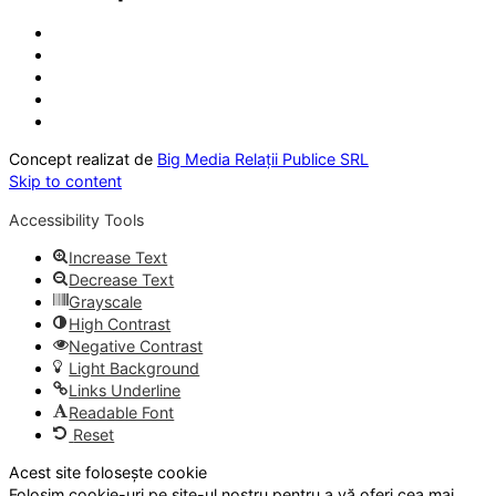
Concept realizat de
Big Media Relații Publice SRL
Skip to content
Accessibility Tools
Increase Text
Decrease Text
Grayscale
High Contrast
Negative Contrast
Light Background
Links Underline
Readable Font
Reset
Acest site folosește cookie
Folosim cookie-uri pe site-ul nostru pentru a vă oferi cea mai