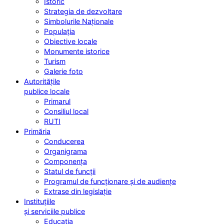
Istoric
Strategia de dezvoltare
Simbolurile Naționale
Populația
Obiective locale
Monumente istorice
Turism
Galerie foto
Autoritățile
publice locale
Primarul
Consiliul local
RUTI
Primăria
Conducerea
Organigrama
Componența
Statul de funcții
Programul de funcționare și de audiențe
Extrase din legislație
Instituțiile
și serviciile publice
Educația