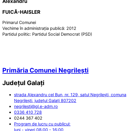
Alexandru
FUICĂ-HAISLER
Primarul Comunei
Vechime în administrația publică:
2012
Partidul politic:
Partidul Social Democrat (PSD)
Primăria Comunei Negrilești
Județul
Galați
strada Alexandru cel Bun, nr. 129, satul Negrilești, comuna
Negrilești, județul Galați 807202
negrilesti@gl.e-adm.ro
0336 410 728
0244 367 402
Program de lucru cu publicul:
luni - vineri 08:00 - 16:00