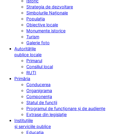
Istoric
Strategia de dezvoltare
Simbolurile Naționale
Populația
Obiective locale
Monumente istorice
Turism
Galerie foto
Autoritățile
publice locale
Primarul
Consiliul local
RUTI
Primăria
Conducerea
Organigrama
Componența
Statul de funcții
Programul de funcționare și de audiențe
Extrase din legislație
Instituțiile
și serviciile publice
Educația