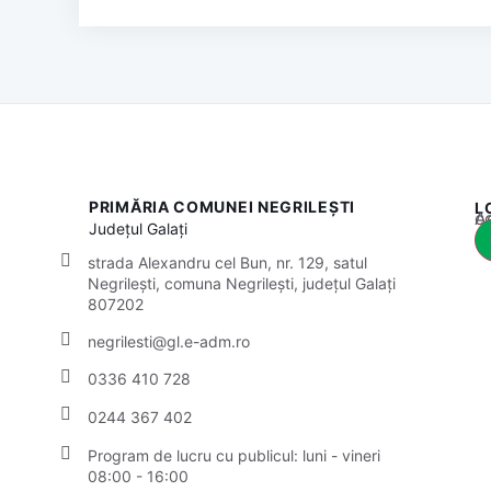
PRIMĂRIA COMUNEI NEGRILEȘTI
L
Acest
Județul
Galați
strada Alexandru cel Bun, nr. 129, satul
Negrilești, comuna Negrilești, județul Galați
807202
negrilesti@gl.e-adm.ro
0336 410 728
0244 367 402
Program de lucru cu publicul:
luni - vineri
08:00 - 16:00