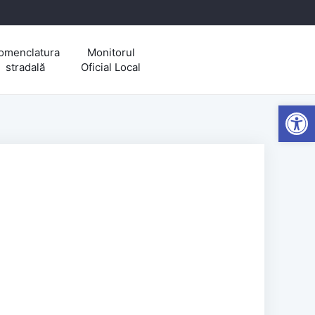
omenclatura
Monitorul
stradală
Oficial Local
Open