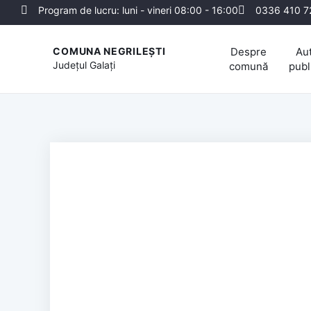
Program de lucru: luni - vineri 08:00 - 16:00
0336 410 7
Despre
Aut
COMUNA NEGRILEȘTI
Județul
Galați
comună
publ