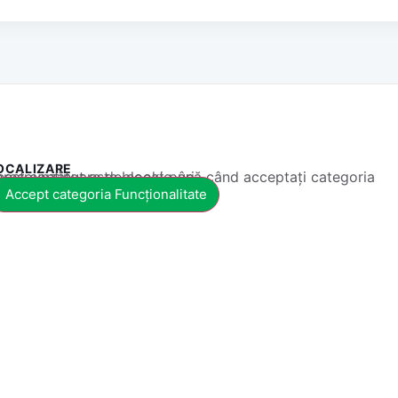
OCALIZARE
 conținut este blocat până când acceptați categoria corespunzătoare de cookie-uri.
Accept categoria Funcționalitate