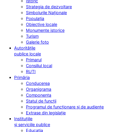
Istoric
Strategia de dezvoltare
Simbolurile Naționale
Populația
Obiective locale
Monumente istorice
Turism
Galerie foto
Autoritățile
publice locale
Primarul
Consiliul local
RUTI
Primăria
Conducerea
Organigrama
Componența
Statul de funcții
Programul de funcționare și de audiențe
Extrase din legislație
Instituțiile
și serviciile publice
Educația